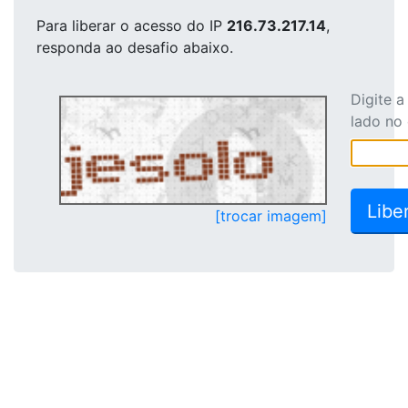
Para liberar o acesso
do IP
216.73.217.14
,
responda ao desafio abaixo.
Digite 
lado no
[trocar imagem]