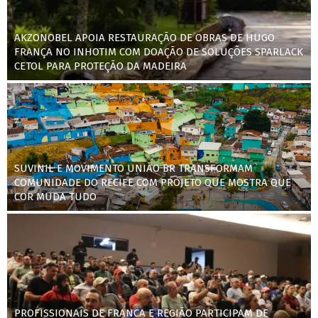
AKZONOBEL APOIA RESTAURAÇÃO DE OBRAS DE HUGO
FRANÇA NO INHOTIM COM DOAÇÃO DE SOLUÇÕES SPARLACK
CETOL PARA PROTEÇÃO DA MADEIRA
SUVINIL E MOVIMENTO UNIÃO BR TRANSFORMAM
COMUNIDADE DO RECIFE COM PROJETO QUE MOSTRA QUE
COR MUDA TUDO
PROFISSIONAIS DE FRANCA E REGIÃO PARTICIPAM DE