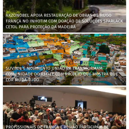
AKZONOBEL APOIA RESTAURAÇÃO DE OBRAS DE HUGO
FRANÇA NO INHOTIM COM DOAÇÃO DE SOLUÇÕES SPARLACK
CETOL PARA PROTEÇÃO DA MADEIRA
SUVINIL E MOVIMENTO UNIÃO BR TRANSFORMAM
COMUNIDADE DO RECIFE COM PROJETO QUE MOSTRA QUE
COR MUDA TUDO
PROFISSIONAIS DE FRANCA E REGIÃO PARTICIPAM DE