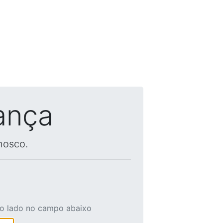
ança
nosco.
ao lado no campo abaixo