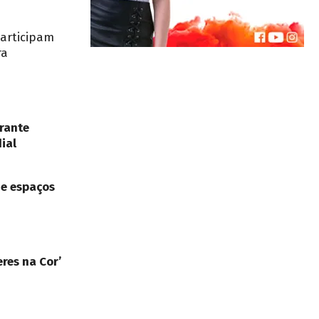
participam
ra
rante
ial
de espaços
res na Cor’