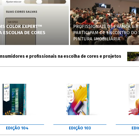
AMS COLOR EXPERT™
PROFISSIONAIS DE FRANCA E R
NA ESCOLHA DE CORES
PARTICIPAM DE ENCONTRO DO 
PINTURA IMOBILIÁRIA
idores e profissionais na escolha de cores e projetos
Akz
EDIÇÃO 104
EDIÇÃO 103
EDI