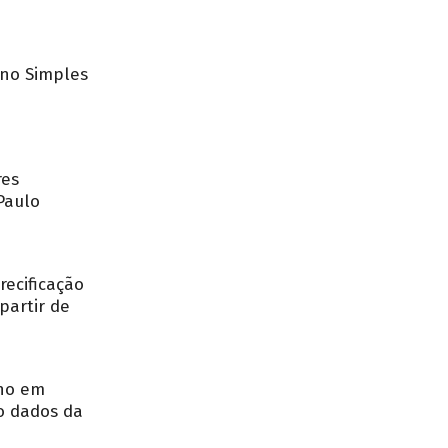
no Simples
res
Paulo
recificação
partir de
nho em
o dados da