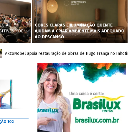
EGIÃO
CORES CLARAS E ILUMINAÇÃO QUENTE
SITIVESP DE
AJUDAM A CRIAR AMBIENTE MAIS ADEQUADO
AO DESCANSO
oNobel apoia restauração de obras de Hugo França no Inhotim com d
ÇÃO 102