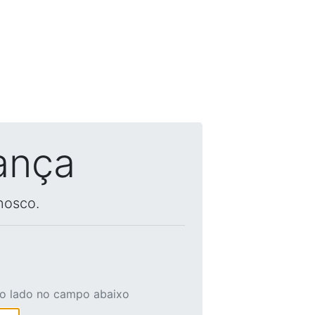
ança
nosco.
ao lado no campo abaixo