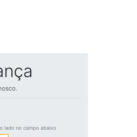
ança
nosco.
ao lado no campo abaixo