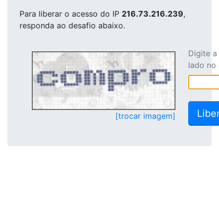
Para liberar o acesso
do IP
216.73.216.239
,
responda ao desafio abaixo.
Digite 
lado no
[trocar imagem]