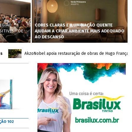
EGIÃO
CORES CLARAS E ILUMINAÇÃO QUENTE
SITIVESP DE
AJUDAM A CRIAR AMBIENTE MAIS ADEQUADO
AO DESCANSO
AkzoNobel apoia restauração de obras de Hugo França no Inh
ÇÃO 102