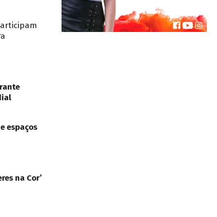
participam
ra
rante
ial
de espaços
res na Cor’