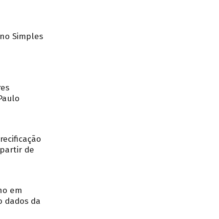
no Simples
res
Paulo
recificação
partir de
nho em
o dados da