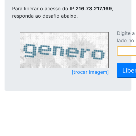
Para liberar o acesso
do IP
216.73.217.169
,
responda ao desafio abaixo.
Digite 
lado no
[trocar imagem]