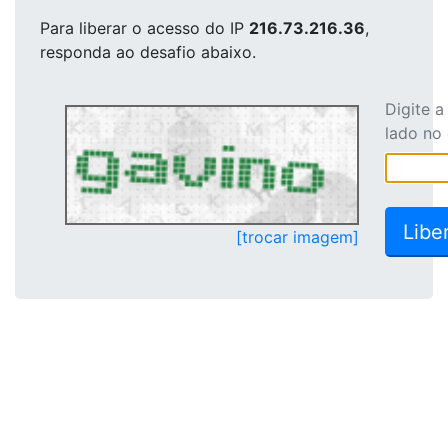
Para liberar o acesso
do IP
216.73.216.36
,
responda ao desafio abaixo.
Digite 
lado no
[trocar imagem]