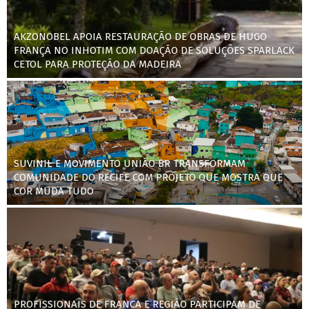
AKZONOBEL APOIA RESTAURAÇÃO DE OBRAS DE HUGO
FRANÇA NO INHOTIM COM DOAÇÃO DE SOLUÇÕES SPARLACK
CETOL PARA PROTEÇÃO DA MADEIRA
SUVINIL E MOVIMENTO UNIÃO BR TRANSFORMAM
COMUNIDADE DO RECIFE COM PROJETO QUE MOSTRA QUE
COR MUDA TUDO
PROFISSIONAIS DE FRANCA E REGIÃO PARTICIPAM DE