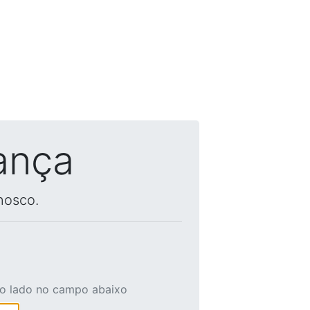
ança
nosco.
ao lado no campo abaixo