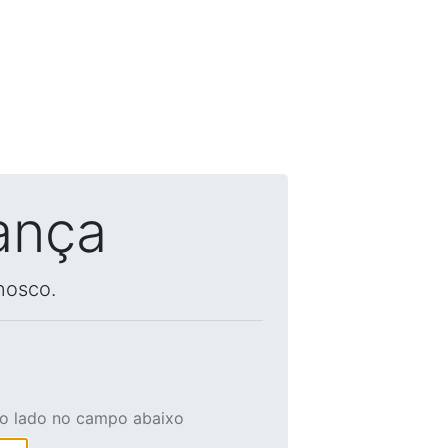
ança
nosco.
ao lado no campo abaixo