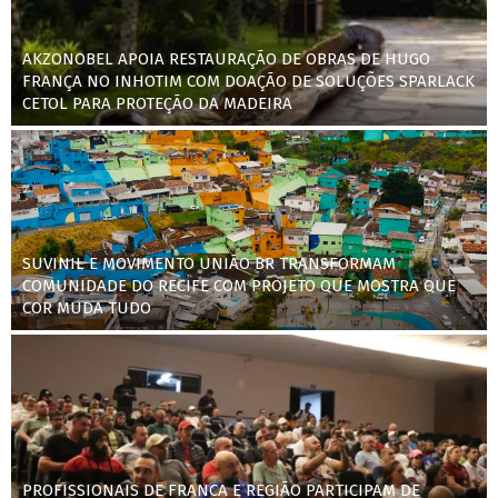
AKZONOBEL APOIA RESTAURAÇÃO DE OBRAS DE HUGO
FRANÇA NO INHOTIM COM DOAÇÃO DE SOLUÇÕES SPARLACK
CETOL PARA PROTEÇÃO DA MADEIRA
SUVINIL E MOVIMENTO UNIÃO BR TRANSFORMAM
COMUNIDADE DO RECIFE COM PROJETO QUE MOSTRA QUE
COR MUDA TUDO
PROFISSIONAIS DE FRANCA E REGIÃO PARTICIPAM DE