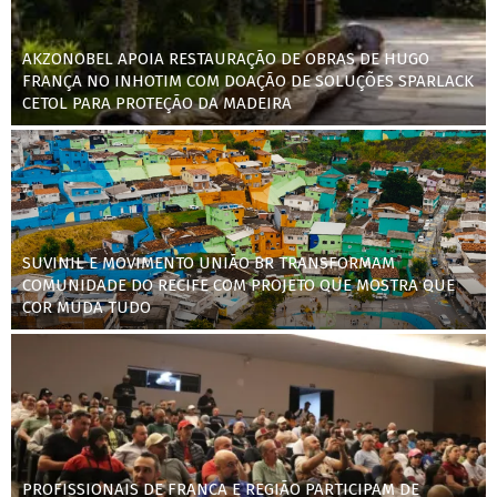
AKZONOBEL APOIA RESTAURAÇÃO DE OBRAS DE HUGO
FRANÇA NO INHOTIM COM DOAÇÃO DE SOLUÇÕES SPARLACK
CETOL PARA PROTEÇÃO DA MADEIRA
SUVINIL E MOVIMENTO UNIÃO BR TRANSFORMAM
COMUNIDADE DO RECIFE COM PROJETO QUE MOSTRA QUE
COR MUDA TUDO
PROFISSIONAIS DE FRANCA E REGIÃO PARTICIPAM DE