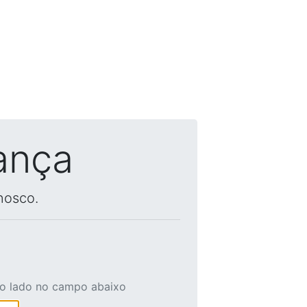
ança
nosco.
ao lado no campo abaixo