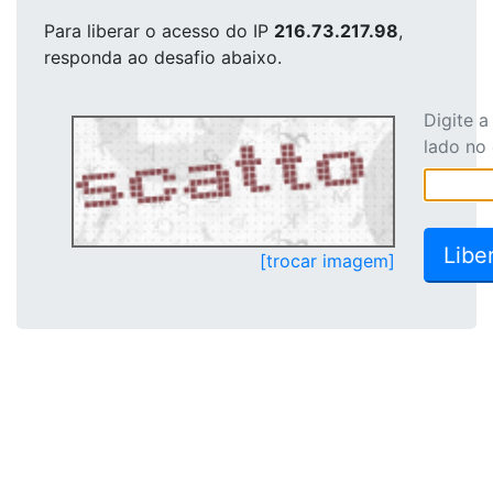
Para liberar o acesso
do IP
216.73.217.98
,
responda ao desafio abaixo.
Digite 
lado no
[trocar imagem]