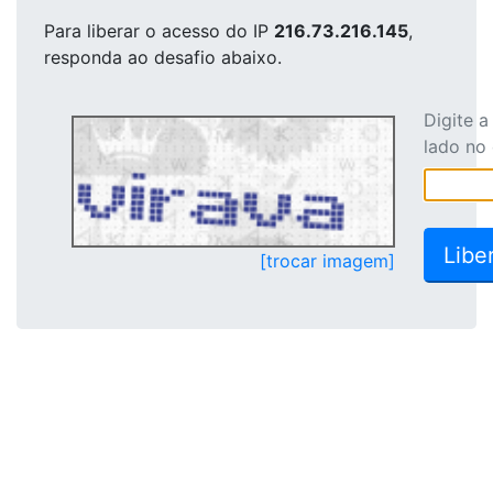
Para liberar o acesso
do IP
216.73.216.145
,
responda ao desafio abaixo.
Digite 
lado no
[trocar imagem]