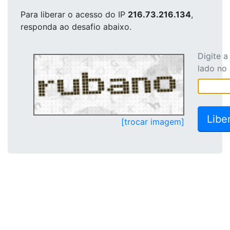
Para liberar o acesso
do IP
216.73.216.134
,
responda ao desafio abaixo.
Digite 
lado no
[trocar imagem]