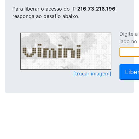
Para liberar o acesso
do IP
216.73.216.196
,
responda ao desafio abaixo.
Digite 
lado no
[trocar imagem]