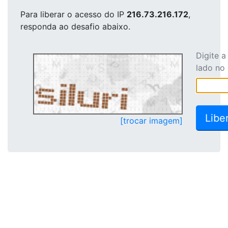
Para liberar o acesso
do IP
216.73.216.172
,
responda ao desafio abaixo.
Digite 
lado no
[trocar imagem]