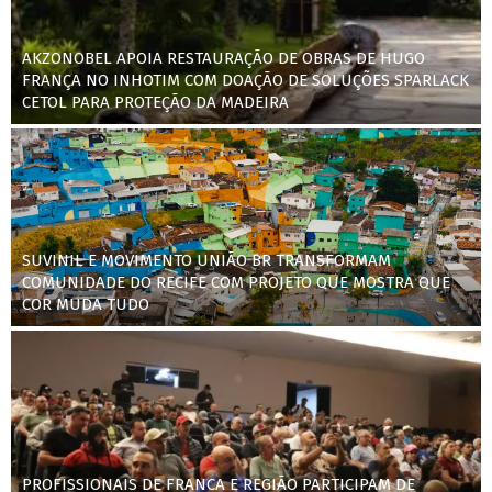
AKZONOBEL APOIA RESTAURAÇÃO DE OBRAS DE HUGO
FRANÇA NO INHOTIM COM DOAÇÃO DE SOLUÇÕES SPARLACK
CETOL PARA PROTEÇÃO DA MADEIRA
SUVINIL E MOVIMENTO UNIÃO BR TRANSFORMAM
COMUNIDADE DO RECIFE COM PROJETO QUE MOSTRA QUE
COR MUDA TUDO
PROFISSIONAIS DE FRANCA E REGIÃO PARTICIPAM DE