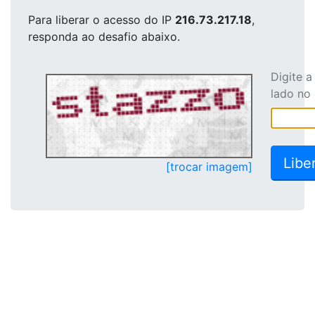
Para liberar o acesso
do IP
216.73.217.18
,
responda ao desafio abaixo.
Digite 
lado no
[trocar imagem]