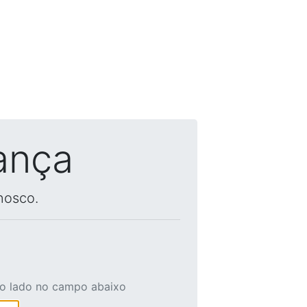
ança
nosco.
ao lado no campo abaixo