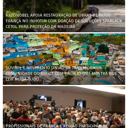
AKZONOBEL APOIA RESTAURAÇÃO DE OBRAS DE HUGO
FRANÇA NO INHOTIM COM DOAÇÃO DE SOLUÇÕES SPARLACK
CETOL PARA PROTEÇÃO DA MADEIRA
SUVINIL E MOVIMENTO UNIÃO BR TRANSFORMAM
COMUNIDADE DO RECIFE COM PROJETO QUE MOSTRA QUE
COR MUDA TUDO
PROFISSIONAIS DE FRANCA E REGIÃO PARTICIPAM DE