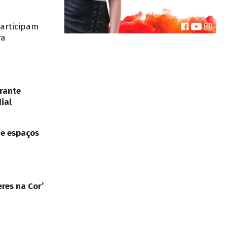
participam
ra
rante
ial
de espaços
res na Cor’