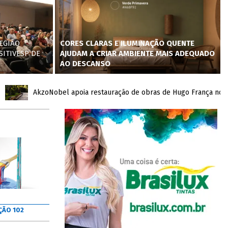
EGIÃO
CORES CLARAS E ILUMINAÇÃO QUENTE
SITIVESP DE
AJUDAM A CRIAR AMBIENTE MAIS ADEQUADO
AO DESCANSO
AkzoNobel apoia restauração de obras de Hugo França no Inhoti
ÇÃO 102