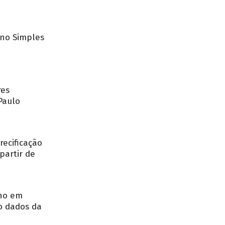
no Simples
res
Paulo
recificação
partir de
nho em
o dados da