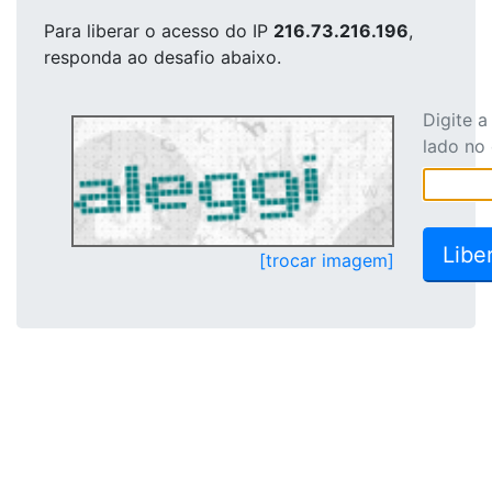
Para liberar o acesso
do IP
216.73.216.196
,
responda ao desafio abaixo.
Digite 
lado no
[trocar imagem]