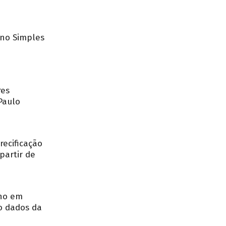
no Simples
res
Paulo
recificação
partir de
nho em
o dados da