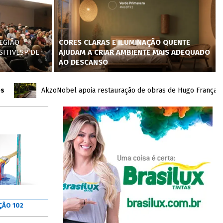
EGIÃO
CORES CLARAS E ILUMINAÇÃO QUENTE
SITIVESP DE
AJUDAM A CRIAR AMBIENTE MAIS ADEQUADO
AO DESCANSO
AkzoNobel apoia restauração de obras de Hugo França no Inh
ÇÃO 102