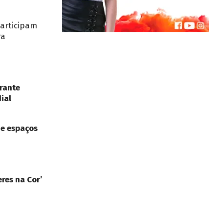
participam
ra
rante
ial
de espaços
res na Cor’