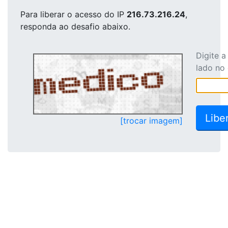
Para liberar o acesso
do IP
216.73.216.24
,
responda ao desafio abaixo.
Digite 
lado no
[trocar imagem]