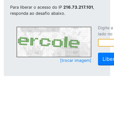
Para liberar o acesso
do IP
216.73.217.101
,
responda ao desafio abaixo.
Digite 
lado no
[trocar imagem]