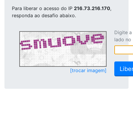
Para liberar o acesso
do IP
216.73.216.170
,
responda ao desafio abaixo.
Digite 
lado no
[trocar imagem]