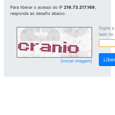
Para liberar o acesso
do IP
216.73.217.169
,
responda ao desafio abaixo.
Digite 
lado no
[trocar imagem]