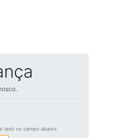
ança
nosco.
ao lado no campo abaixo