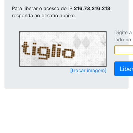
Para liberar o acesso
do IP
216.73.216.213
,
responda ao desafio abaixo.
Digite 
lado no
[trocar imagem]