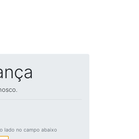
ança
nosco.
ao lado no campo abaixo