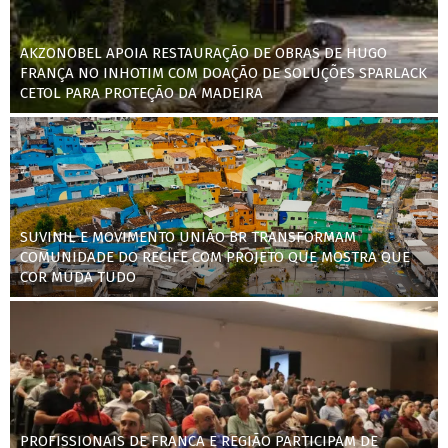
AKZONOBEL APOIA RESTAURAÇÃO DE OBRAS DE HUGO
FRANÇA NO INHOTIM COM DOAÇÃO DE SOLUÇÕES SPARLACK
CETOL PARA PROTEÇÃO DA MADEIRA
SUVINIL E MOVIMENTO UNIÃO BR TRANSFORMAM
COMUNIDADE DO RECIFE COM PROJETO QUE MOSTRA QUE
COR MUDA TUDO
PROFISSIONAIS DE FRANCA E REGIÃO PARTICIPAM DE