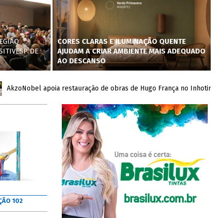
EGIÃO
CORES CLARAS E ILUMINAÇÃO QUENTE
SITIVESP DE
AJUDAM A CRIAR AMBIENTE MAIS ADEQUADO
AO DESCANSO
oNobel apoia restauração de obras de Hugo França no Inhotim com d
ÇÃO 102