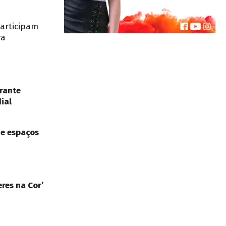
participam
ra
rante
ial
de espaços
res na Cor’