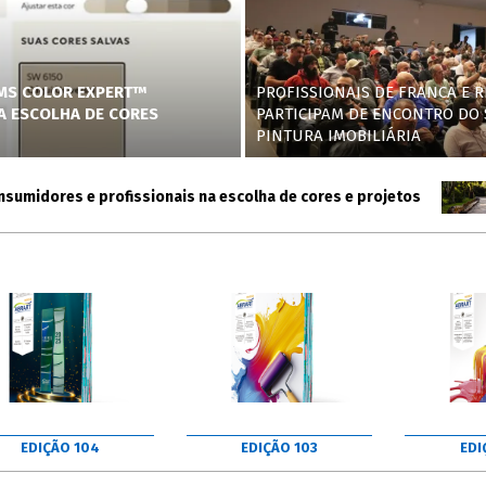
AMS COLOR EXPERT™
PROFISSIONAIS DE FRANCA E R
NA ESCOLHA DE CORES
PARTICIPAM DE ENCONTRO DO 
PINTURA IMOBILIÁRIA
idores e profissionais na escolha de cores e projetos
Akz
EDIÇÃO 104
EDIÇÃO 103
EDI