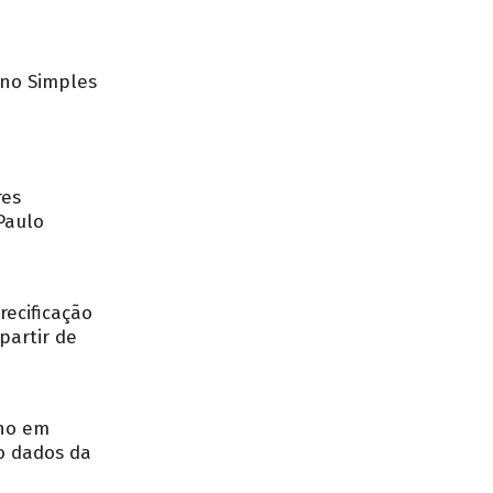
no Simples
res
Paulo
recificação
partir de
nho em
o dados da