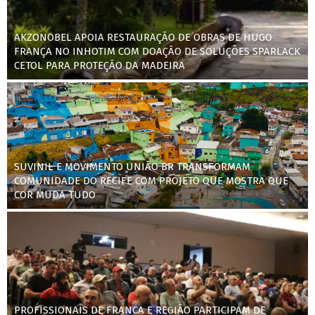
AKZONOBEL APOIA RESTAURAÇÃO DE OBRAS DE HUGO
FRANÇA NO INHOTIM COM DOAÇÃO DE SOLUÇÕES SPARLACK
CETOL PARA PROTEÇÃO DA MADEIRA
SUVINIL E MOVIMENTO UNIÃO BR TRANSFORMAM
COMUNIDADE DO RECIFE COM PROJETO QUE MOSTRA QUE
COR MUDA TUDO
PROFISSIONAIS DE FRANCA E REGIÃO PARTICIPAM DE