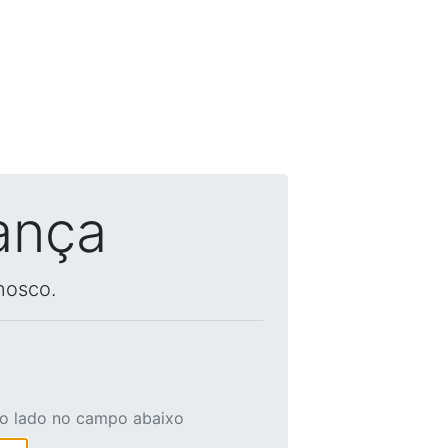
ança
nosco.
ao lado no campo abaixo