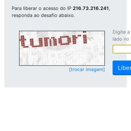
Para liberar o acesso
do IP
216.73.216.241
,
responda ao desafio abaixo.
Digite 
lado no
[trocar imagem]