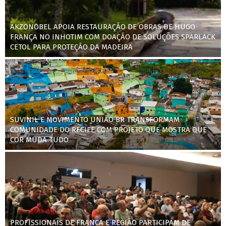
AKZONOBEL APOIA RESTAURAÇÃO DE OBRAS DE HUGO
FRANÇA NO INHOTIM COM DOAÇÃO DE SOLUÇÕES SPARLACK
CETOL PARA PROTEÇÃO DA MADEIRA
SUVINIL E MOVIMENTO UNIÃO BR TRANSFORMAM
COMUNIDADE DO RECIFE COM PROJETO QUE MOSTRA QUE
COR MUDA TUDO
PROFISSIONAIS DE FRANCA E REGIÃO PARTICIPAM DE