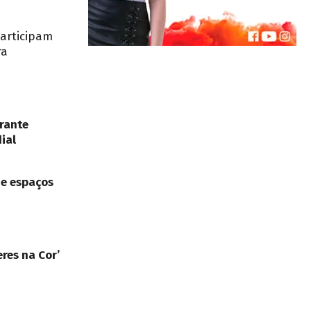
participam
ra
rante
ial
de espaços
res na Cor’