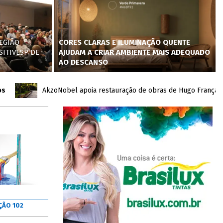
EGIÃO
CORES CLARAS E ILUMINAÇÃO QUENTE
SITIVESP DE
AJUDAM A CRIAR AMBIENTE MAIS ADEQUADO
AO DESCANSO
AkzoNobel apoia restauração de obras de Hugo França no Inh
ÇÃO 102