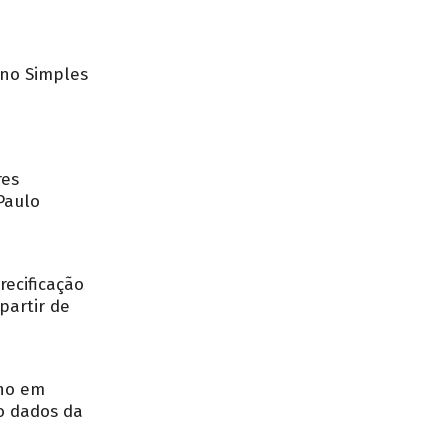
no Simples
res
Paulo
recificação
partir de
nho em
o dados da