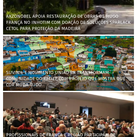
AKZONOBEL APOIA RESTAURAÇÃO DE OBRAS DE HUGO
FRANÇA NO INHOTIM COM DOAÇÃO DE SOLUÇÕES SPARLACK
CETOL PARA PROTEÇÃO DA MADEIRA
SUVINIL E MOVIMENTO UNIÃO BR TRANSFORMAM
COMUNIDADE DO RECIFE COM PROJETO QUE MOSTRA QUE
COR MUDA TUDO
PROFISSIONAIS DE FRANCA E REGIÃO PARTICIPAM DE