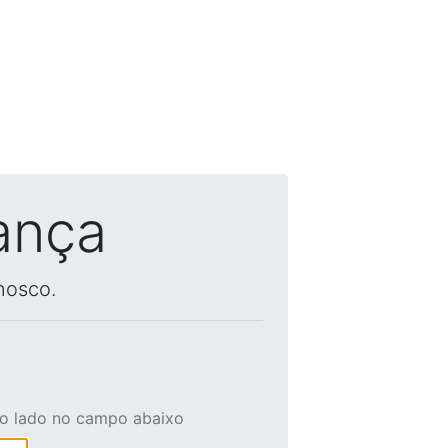
ança
nosco.
ao lado no campo abaixo