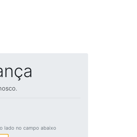
ança
nosco.
ao lado no campo abaixo