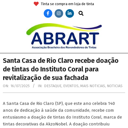
Skip
Tinta se compra em loja de tinta
to
Search
content
ABRART
Secondary
Santa Casa de Rio Claro recebe doação
Navigation
de tintas do Instituto Coral para
Menu
revitalização de sua fachada
ON:
16/07/2025
IN:
DESTAQUE
,
EVENTOS
,
MAIS NOTICIAS
,
NOTICIAS
A Santa Casa de Rio Claro (SP), que este ano celebra 140
anos de dedicação à saúde da comunidade, recebe com
entusiasmo a doação de tintas do Instituto Coral, marca de
tintas decorativas da AkzoNobel. A doação contribuiu