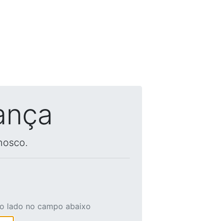
ança
nosco.
ao lado no campo abaixo