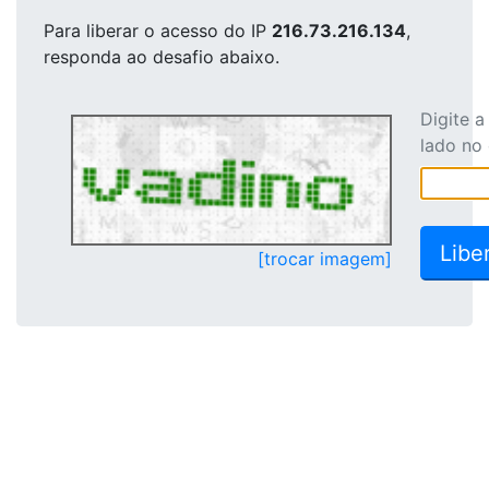
Para liberar o acesso
do IP
216.73.216.134
,
responda ao desafio abaixo.
Digite 
lado no
[trocar imagem]