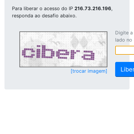
Para liberar o acesso
do IP
216.73.216.196
,
responda ao desafio abaixo.
Digite 
lado no
[trocar imagem]